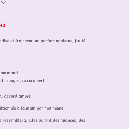
oid
dise et fraicheur, un parfum moderne, fruité
 gourmand
its rouges, accord vert
a, accord ambré
ditionnée à la main par moi même.
se ressemblera, elles auront des nuances, des