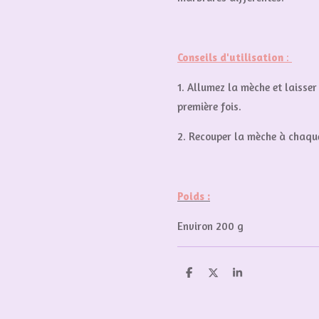
Conseils d'utilisation
:
1. Allumez la mèche et laisse
première fois.
2. Recouper la mèche à chaque
Poids :
Environ 200 g
P
P
P
a
a
a
r
r
r
t
t
t