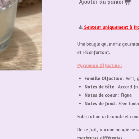
Ajouter au panier
⚠️
Senteur uniquement à fr
Une bougie qui marie gourman
et réconfortant.
Pyramide Olfactive
:
Famille Olfactive
:
Vert,
Notes de tête
:
Accord fru
Notes de coeur
: Figue
Notes de fond
:
Fève tonk
Fabrication artisanale et con
De ce fait, aucune bougie ne 
marbrures différentes.