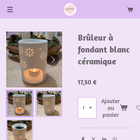
Passer
au
contenu
principal
Brûleur à
fondant blanc
céramique
17,50 €
Ajouter
au
panier