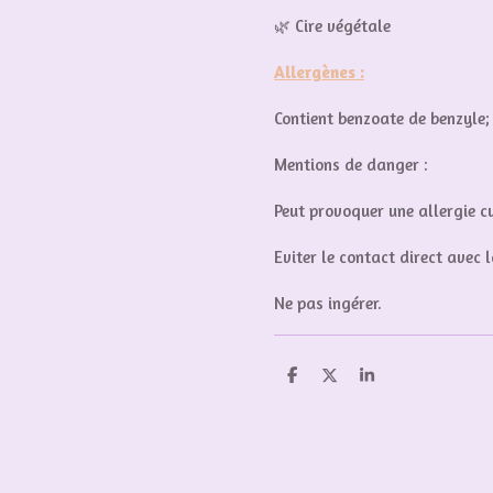
🌿 Cire végétale
Allergènes :
Contient benzoate de benzyle
Mentions de danger :
Peut provoquer une allergie c
Eviter le contact direct avec l
Ne pas ingérer.
P
P
P
a
a
a
r
r
r
t
t
t
a
a
a
g
g
g
e
e
e