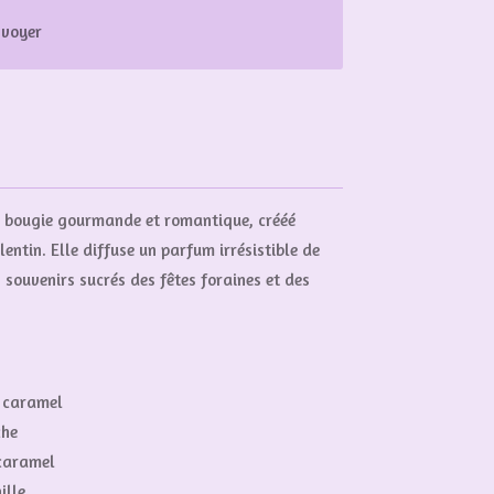
nvoyer
te bougie gourmande et romantique, crééé
entin. Elle diffuse un parfum irrésistible de
ouvenirs sucrés des fêtes foraines et des
, caramel
che
caramel
ille