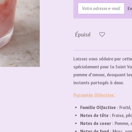
E
Épuisé
Laissez vous séduire par cet
spécialement pour la Saint Val
pomme d'amour, évoquant les s
instants partagés à deux.
Pyramide Olfactive
:
Famille Olfactive
: Fruité
Notes de tête
: Fraise, pê
Notes de coeur
: Pomme, 
Notes de fond
: Musc, van