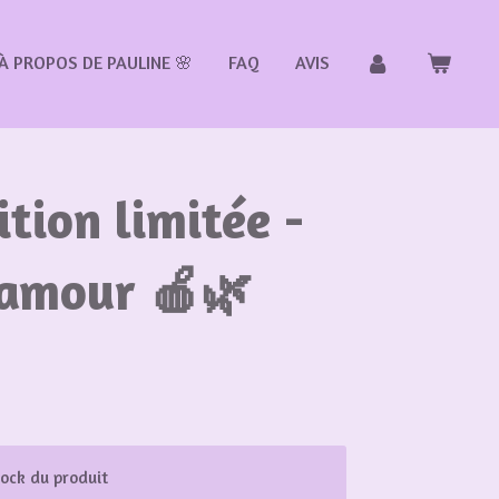
À PROPOS DE PAULINE 🌸
FAQ
AVIS
tion limitée -
amour 🍎🌿
tock du produit