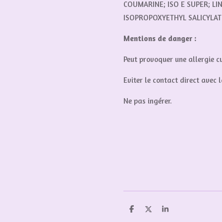
COUMARINE; ISO E SUPER; L
ISOPROPOXYETHYL SALICYLAT
Mentions de danger :
Peut provoquer une allergie c
Eviter le contact direct avec l
Ne pas ingérer.
P
P
P
a
a
a