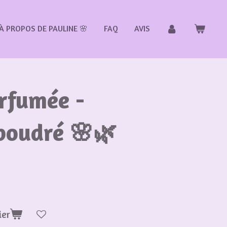
À PROPOS DE PAULINE 🌸
FAQ
AVIS
rfumée -
 poudré 🌸🌿
ier