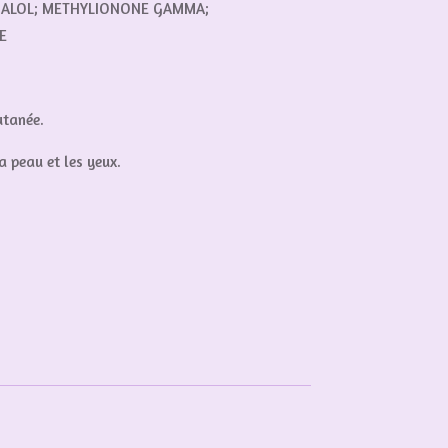
INALOL; METHYLIONONE GAMMA;
E
utanée.
a peau et les yeux.