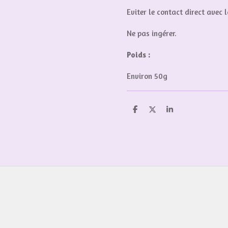
Eviter le contact direct avec l
Ne pas ingérer.
Poids :
Environ 50g
P
P
P
a
a
a
r
r
r
t
t
t
a
a
a
g
g
g
e
e
e
r
r
r