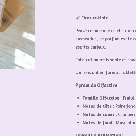
🌿 Cire végétale
Pensé comme une célébration
suspendus, ce parfum
est le 
esprits curieux.
Fabrication artisanale et con
Un fondant en format tablett
Pyramide Olfactive
:
Famille Olfactive
:
Fruité
Notes de tête
:
Poire fond
Notes de coeur
:
Cranberry
Notes de fond
:
Musc blanc
Conseils d'utilisation :