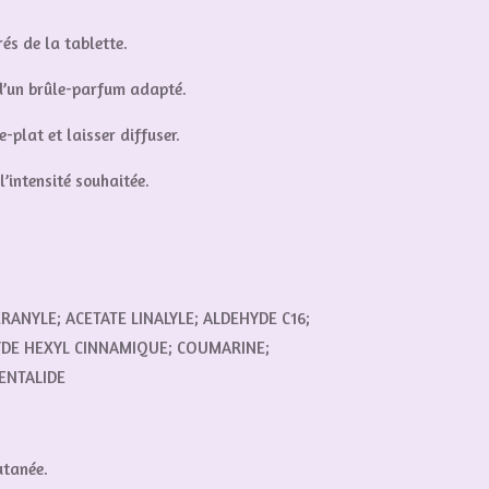
és de la tablette.
d’un brûle-parfum adapté.
-plat et laisser diffuser.
’intensité souhaitée.
RANYLE; ACETATE LINALYLE; ALDEHYDE C16;
YDE HEXYL CINNAMIQUE; COUMARINE;
ENTALIDE
utanée.