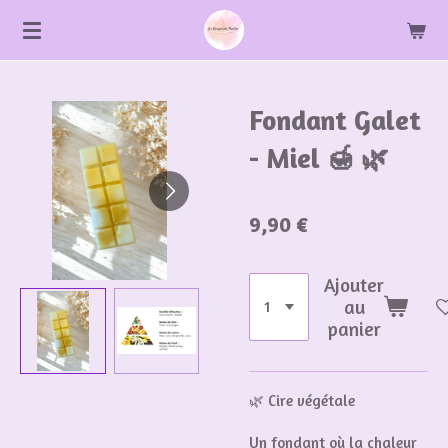
Passer
au
contenu
principal
Fondant Galet
- Miel 🍯 🌿
9,90 €
Ajouter
au
panier
🌿 Cire végétale
Un fondant où la chaleur